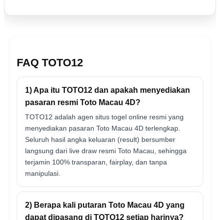
FAQ TOTO12
1) Apa itu TOTO12 dan apakah menyediakan
pasaran resmi Toto Macau 4D?
TOTO12 adalah agen situs togel online resmi yang
menyediakan pasaran Toto Macau 4D terlengkap.
Seluruh hasil angka keluaran (result) bersumber
langsung dari live draw resmi Toto Macau, sehingga
terjamin 100% transparan, fairplay, dan tanpa
manipulasi.
2) Berapa kali putaran Toto Macau 4D yang
dapat dipasang di TOTO12 setiap harinya?