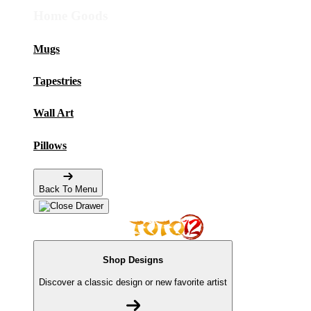
Home Goods
Mugs
Tapestries
Wall Art
Pillows
Back To Menu
Shop Designs
Discover a classic design or new favorite artist