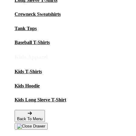
Long Sleeve T-Shirts
Crewneck Sweatshirts
Tank Tops
Baseball T-Shirts
Kids Apparel
Kids T-Shirts
Kids Hoodie
Kids Long Sleeve T-Shirt
Back To Menu