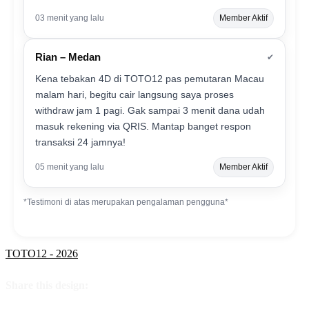
03 menit yang lalu
Member Aktif
Rian – Medan
✔
Kena tebakan 4D di TOTO12 pas pemutaran Macau
malam hari, begitu cair langsung saya proses
withdraw jam 1 pagi. Gak sampai 3 menit dana udah
masuk rekening via QRIS. Mantap banget respon
transaksi 24 jamnya!
05 menit yang lalu
Member Aktif
*Testimoni di atas merupakan pengalaman pengguna*
TOTO12 - 2026
Share this design: