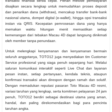
transaksi finansial serba cepat. Pilihan metode pembayaran
disajikan secara lengkap untuk memudahkan proses deposit
dan penarikan dana (withdraw), mencakup transfer bank-bank
nasional utama, dompet digital (e-wallet), hingga opsi transaksi
instan via QRIS. Kecepatan pemrosesan dana yang hanya
memakan waktu hitungan menit memastikan setiap
kemenangan dari tebakan Macau 4D dapat langsung dinikmati
oleh member tanpa penundaan.
Untuk melengkapi kenyamanan dan kenyamanan bermain
seluruh anggotanya, TOTO12 juga menyediakan tim Customer
Service profesional yang siaga penuh sepanjang hari. Melalui
saluran komunikasi interaktif seperti Live Chat dan layanan
pesan instan, setiap pertanyaan, kendala teknis, ataupun
konfirmasi transaksi akan direspon dengan ramah dan solutif.
Dengan memadukan reputasi pasaran Toto Macau 4D resmi,
variasi taruhan yang lengkap, serta komitmen pelayanan 24 jam
penuh, TOTO12 berdiri sebagai destinasi utama yang aman,
handal, dan paling direkomendasikan bagi para pencinta
taruhan angka.