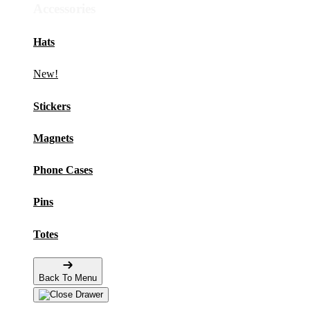
Accessories
Hats
New!
Stickers
Magnets
Phone Cases
Pins
Totes
Back To Menu