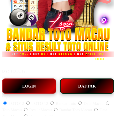
BY:
TOTO12.
LOGIN
DAFTAR
Style
TOTO12
TOTO 12
Bandar Toto
Data Macau
Toto Macau
Result Macau
Bandar Toto Macau
Data