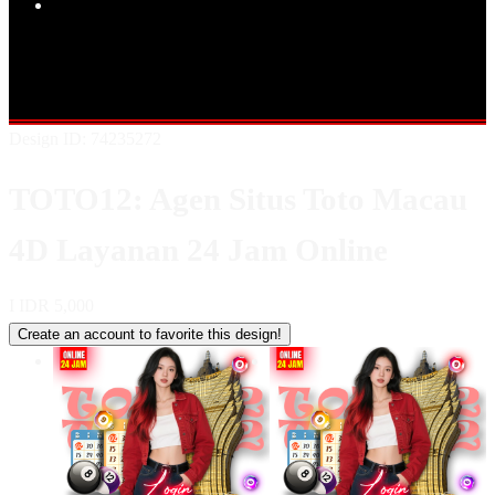
Popular Products
Shop All Designs
TOTO12
BANDAR TOTO
DATA MACAU
TOTO MACAU
RESULT MACAU
MACAU RESMI
BANDAR
TOTO MACAU
Design ID: 74235272
TOTO12: Agen Situs Toto Macau
4D Layanan 24 Jam Online
I
IDR 5,000
Create an account to favorite this design!