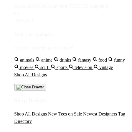
You're
IDR5,000
Away from
FREE US Shipping!
$0
IDR5,000
Your Cart is empty...
Discover something you'll love!
animals
anime
drinks
fantasy
food
funny
movies
sci-fi
sports
television
vintage
Shop All Designs
Shop Designs
Shop All Designs
New Tees on Sale
Newest Designers
Tag
Directory